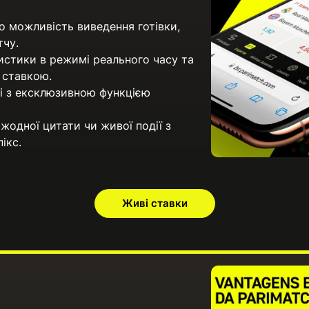
о можливість виведення готівки,
тчу.
стики в режимі реального часу та
ю ставкою.
і з ексклюзивною функцією
жодної цитати чи живої події з
ікс.
Живі ставки