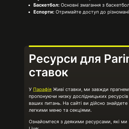
Баскетбол:
Основні змагання з баскетбол
Еспорти:
Отримайте доступ до різноманітн
Ресурси для Pari
ставок
У
Парафія
Живі ставки, ми завжди прагнемо
пропонуючи низку дослідницьких ресурсів 
ваших питань. На сайті ви дійсно знайдете
легкими меню та секціями.
Ознайомтеся з деякими ресурсами, які ми 
Live: