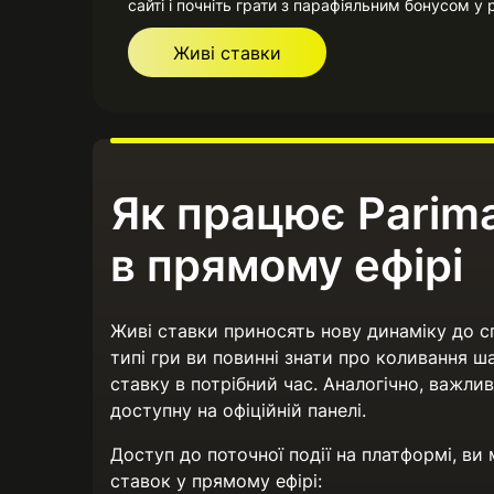
сайті і почніть грати з парафіяльним бонусом у 
Живі ставки
Як працює Parim
в прямому ефірі
Живі ставки приносять нову динаміку до сп
типі гри ви повинні знати про коливання ш
ставку в потрібний час. Аналогічно, важли
доступну на офіційній панелі.
Доступ до поточної події на платформі, ви
ставок у прямому ефірі: