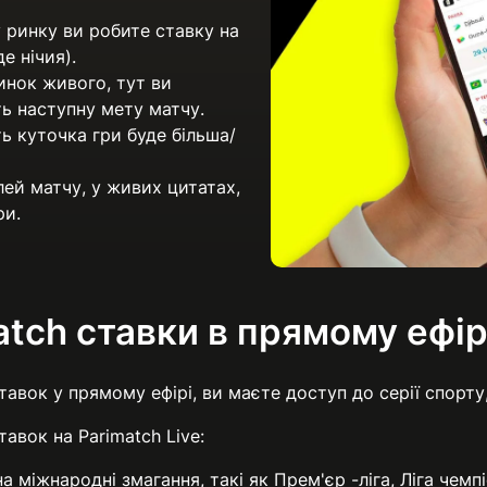
 ринку ви робите ставку на
е нічия).
нок живого, тут ви
ть наступну мету матчу.
ть куточка гри буде більша/
ілей матчу, у живих цитатах,
ри.
match ставки в прямому ефір
ставок у прямому ефірі, ви маєте доступ до серії спорт
тавок на Parimatch Live:
 на міжнародні змагання, такі як Прем'єр -ліга, Ліга чемп